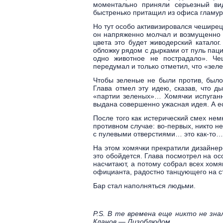
моментально приняли серьезный вид
быстренько притащил из офиса гламу
Но тут особо активизировался чеширец
он напряженно молчал и возмущенно 
цвета это будет живодерский каталог
обложку рядом с дырками от пуль паци
одно животное не пострадало». Че
передумал и только отметил, что «зел
Чтобы зеленые не были против, было
Глава отмел эту идею, сказав, что д
«партии зеленых»… Хомячки испуганн
выдана совершенно ужасная идея. А ес
После того как истерический смех нем
противном случае: во-первых, никто н
с пулевыми отверстиями… это как-то…
На этом хомячки прекратили дизайнер
это обойдется. Глава посмотрел на ос
насчитают, а потому собрал всех хомя
официанта, радостно танцующего на 
Бар стал наполняться людьми.
P.S. В те времена еще никто не зн
Кланов — Лизоблюдом.