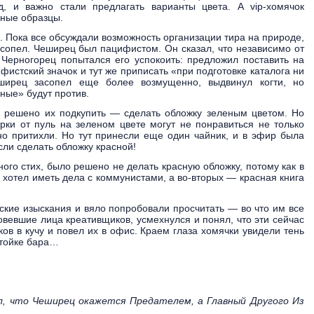
, и важно стали предлагать варианты цвета. А vip-хомячок
рные образцы.
. Пока все обсуждали возможность организации тира на природе,
сопел. Чеширец был пацифистом. Он сказал, что независимо от
. Черногорец попытался его успокоить: предложил поставить на
фистский значок и тут же приписать «при подготовке каталога ни
ширец засопел еще более возмущенно, выдвинул когти, но
еные» будут против.
 решено их подкупить — сделать обложку зеленым цветом. Но
ырки от пуль на зеленом цвете могут не понравиться не только
о притихли. Но тут принесли еще один чайник, и в эфир была
ли сделать обложку красной!
ного стих, было решено не делать красную обложку, потому как в
е хотел иметь дела с коммунистами, а во-вторых — красная книга
ские изыскания и вяло попробовали просчитать — во что им все
овевшие лица креативщиков, усмехнулся и понял, что эти сейчас
ков в кучу и повел их в офис. Краем глаза хомячки увидели тень
стойке бара…
ал, что Чеширец окажется Предателем, а Главный Другого Из