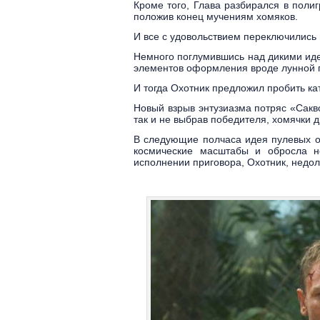
Кроме того, Глава разбирался в пол
положив конец мучениям хомяков.
И все с удовольствием переключились 
Немного поглумившись над дикими ид
элементов оформления вроде лунной п
И тогда Охотник предложил пробить к
Новый взрыв энтузиазма потряс «Сакв
так и не выбрав победителя, хомячки д
В следующие полчаса идея пулевых о
космические масштабы и обросла н
исполнении приговора, Охотник, недо