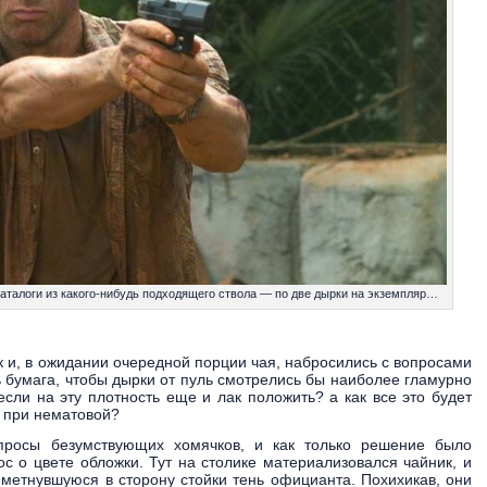
аталоги из какого-нибудь подходящего ствола — по две дырки на экземпляр…
к и, в ожидании очередной порции чая, набросились с вопросами
ь бумага, чтобы дырки от пуль смотрелись бы наиболее гламурно
если на эту плотность еще и лак положить? а как все это будет
 при нематовой?
просы безумствующих хомячков, и как только решение было
ос о цвете обложки. Тут на столике материализовался чайник, и
 метнувшуюся в сторону стойки тень официанта. Похихикав, они