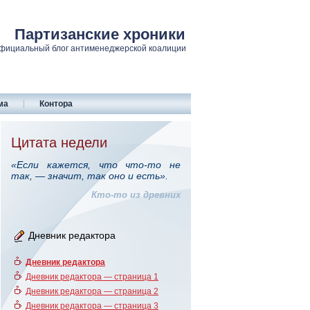
Партизанские хроники
фициальный блог антименеджерской коалиции
ма
Контора
Цитата недели
«Если кажется, что что-то не
так, — значит, так оно и есть».
Кто-то из древних
Дневник редактора
Дневник редактора
Дневник редактора — страница 1
Дневник редактора — страница 2
Дневник редактора — страница 3