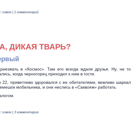
:
хомяк
|
1 комментарий
А, ДИКАЯ ТВАРЬ?
ервый
риезжать в «Космос». Там его всегда ждали друзья. Ну, не то
ались, когда черногорец приходил к ним в гости.
 22, приветливо здоровался с ее обитателями, вежливо шаркал
ремешок мобильника, и они неслись в «Саквояж» работать.
алогом.
:
хомяк
|
3 комментария