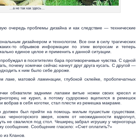
…а не так как здесь…
ую очередь проблемы дизайна и как следствие — технические
ональным дизайнером и технологом. Все они в силу трагических
 каких-то обрывков информации по этим вопросам и теперь
мально единое целое и применить к данной ситуации.
пробуждал в посетителях бара противоречивые чувства. С одной
ь, почему хомячки сейчас начнут друг друга кусать. С другой —
одходить к ним было себе дороже.
ом лаке, матовой ламинации, глубокой склейке, пробопечатных
чки обхватили задними лапами витые ножки своих кресел и
ерногорец не курил, а потому судорожно вцепился в ремешок
и вобрав в себя коготки, стал плести из ремешка макраме.
-то должен был прийти на помощь милым пушистым существам.
х черногорского зверя, хомяк от неожиданности вздрогнул,
чуть не свалился под стол. Чеширец забрал игрушку у черногорца
му сообщение. Сообщение гласило: «Счет оплатить?»
о из Кланов.