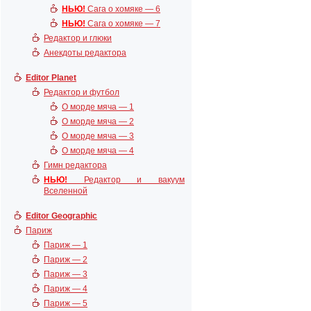
НЬЮ!
Сага о хомяке — 6
НЬЮ!
Сага о хомяке — 7
Редактор и глюки
Анекдоты редактора
Editor Planet
Редактор и футбол
О морде мяча — 1
О морде мяча — 2
О морде мяча — 3
О морде мяча — 4
Гимн редактора
НЬЮ!
Редактор и вакуум
Вселенной
Editor Geographic
Париж
Париж — 1
Париж — 2
Париж — 3
Париж — 4
Париж — 5