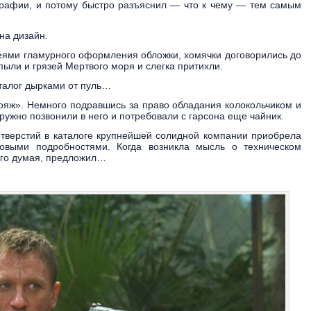
играфии, и потому быстро разъяснил — что к чему — тем самым
на дизайн.
еями гламурного оформления обложки, хомячки договорились до
ыли и грязей Мертвого моря и слегка притихли.
аталог дырками от пуль…
ояж». Немного подравшись за право обладания колокольчиком и
ружно позвонили в него и потребовали с гарсона еще чайник.
тверстий в каталоге крупнейшей солидной компании приобрела
овыми подробностями. Когда возникла мысль о техническом
лго думая, предложил…