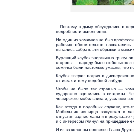
…Поэтому в дыму обсуждались в перв
подробности исполнения.
Ни один из хомячков не был професси
рабочих обстоятельств нахватались
пытались собрать эти обрывки в макси
Бурлящий клубок энергичных грызунов 
стороны — народу было любопытно знат
хомячки были настолько ужасны, что п
Клубок зверюг погряз в дисперсионн
оттисках и тому подобной лабуде.
Чтобы не было так страшно — хомя
судорожно вцепились в сигареты. Ч
чеширского мобильника и, усилием вол
Как всегда в подобных случаях, кто
Мобильник чеширца зажужжал в лапа
отпустил задние лапы и в результате 
и с интересом глянул на пришедшее е
И из-за колонны появился Глава Другог