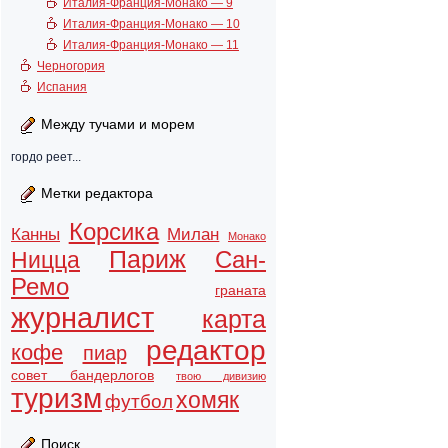
Италия-Франция-Монако — 9
Италия-Франция-Монако — 10
Италия-Франция-Монако — 11
Черногория
Испания
Между тучами и морем
гордо реет...
Метки редактора
Корсика
Канны
Милан
Монако
Париж
Ницца
Сан-
Ремо
граната
журналист
карта
редактор
кофе
пиар
совет бандерлогов
твою дивизию
туризм
хомяк
футбол
Поиск