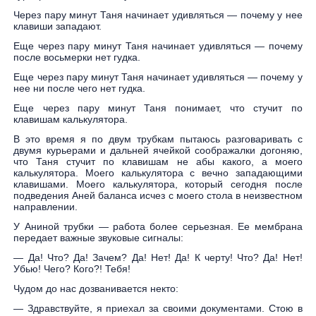
Через пару минут Таня начинает удивляться — почему у нее
клавиши западают.
Еще через пару минут Таня начинает удивляться — почему
после восьмерки нет гудка.
Еще через пару минут Таня начинает удивляться — почему у
нее ни после чего нет гудка.
Еще через пару минут Таня понимает, что стучит по
клавишам калькулятора.
В это время я по двум трубкам пытаюсь разговаривать с
двумя курьерами и дальней ячейкой соображалки догоняю,
что Таня стучит по клавишам не абы какого, а моего
калькулятора. Моего калькулятора с вечно западающими
клавишами. Моего калькулятора, который сегодня после
подведения Аней баланса исчез с моего стола в неизвестном
направлении.
У Аниной трубки — работа более серьезная. Ее мембрана
передает важные звуковые сигналы:
— Да! Что? Да! Зачем? Да! Нет! Да! К черту! Что? Да! Нет!
Убью! Чего? Кого?! Тебя!
Чудом до нас дозванивается некто:
— Здравствуйте, я приехал за своими документами. Стою в