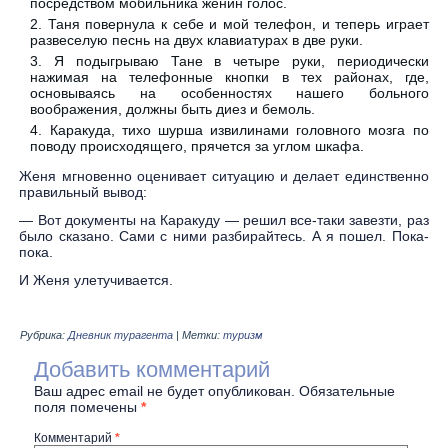
посредством мобильника женин голос.
Таня повернула к себе и мой телефон, и теперь играет
развеселую песнь на двух клавиатурах в две руки.
Я подыгрываю Тане в четыре руки, периодически
нажимая на телефонные кнопки в тех районах, где,
основываясь на особенностях нашего больного
воображения, должны быть диез и бемоль.
Каракуда, тихо шурша извилинами головного мозга по
поводу происходящего, прячется за углом шкафа.
Женя мгновенно оценивает ситуацию и делает единственно
правильный вывод:
— Вот документы на Каракуду — решил все-таки завезти, раз
было сказано. Сами с ними разбирайтесь. А я пошел. Пока-
пока.
И Женя улетучивается.
Рубрика:
Дневник турагента
|
Метки:
туризм
Добавить комментарий
Ваш адрес email не будет опубликован.
Обязательные
поля помечены
*
Комментарий
*