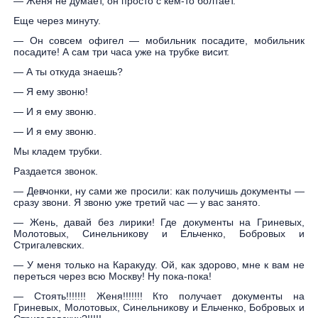
— Женя не думает, он просто с кем-то болтает.
Еще через минуту.
— Он совсем офигел — мобильник посадите, мобильник
посадите! А сам три часа уже на трубке висит.
— А ты откуда знаешь?
— Я ему звоню!
— И я ему звоню.
— И я ему звоню.
Мы кладем трубки.
Раздается звонок.
— Девчонки, ну сами же просили: как получишь документы —
сразу звони. Я звоню уже третий час — у вас занято.
— Жень, давай без лирики! Где документы на Гриневых,
Молотовых, Синельникову и Ельченко, Бобровых и
Стригалевских.
— У меня только на Каракуду. Ой, как здорово, мне к вам не
переться через всю Москву! Ну пока-пока!
— Стоять!!!!!!! Женя!!!!!!! Кто получает документы на
Гриневых, Молотовых, Синельникову и Ельченко, Бобровых и