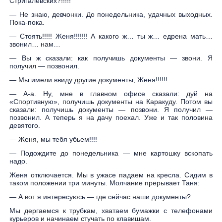
Стригалевских?!!!!!
— Не знаю, девчонки. До понедельника, удачных выходных.
Пока-пока.
— Стоять!!!!! Женя!!!!!!! А какого ж… ты ж… едрена мать…
звонил… нам…
— Вы ж сказали: как получишь документы — звони. Я
получил — позвонил.
— Мы имели ввиду другие документы, Женя!!!!!!
— А-а. Ну, мне в главном офисе сказали: дуй на
«Спортивную», получишь документы на Каракуду. Потом вы
сказали: получишь документы — позвони. Я получил —
позвонил. А теперь я на дачу поехал. Уже и так половина
девятого.
— Женя, мы тебя убьем!!!!
— Подождите до понедельника — мне картошку вскопать
надо.
Женя отключается. Мы в ужасе падаем на кресла. Сидим в
таком положении три минуты. Молчание прерывает Таня:
— А вот я интересуюсь — где сейчас наши документы?
Мы дергаемся к трубкам, хватаем бумажки с телефонами
курьеров и начинаем стучать по клавишам.