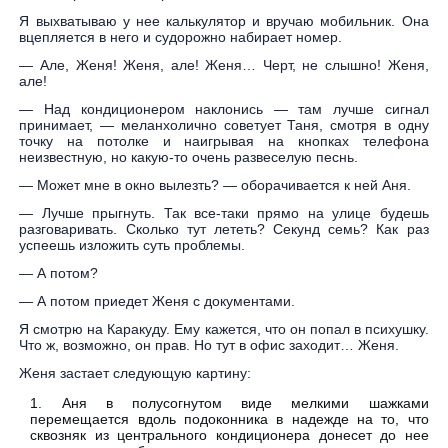
Я выхватываю у нее калькулятор и вручаю мобильник. Она
вцепляется в него и судорожно набирает номер.
— Але, Женя! Женя, але! Женя… Черт, не слышно! Женя,
але!
— Над кондиционером наклонись — там лучше сигнал
принимает, — меланхолично советует Таня, смотря в одну
точку на потолке и наигрывая на кнопках телефона
неизвестную, но какую-то очень развеселую песнь.
— Может мне в окно вылезть? — оборачивается к ней Аня.
— Лучше прыгнуть. Так все-таки прямо на улице будешь
разговаривать. Сколько тут лететь? Секунд семь? Как раз
успеешь изложить суть проблемы.
— А потом?
— А потом приедет Женя с документами.
Я смотрю на Каракуду. Ему кажется, что он попал в психушку.
Что ж, возможно, он прав. Но тут в офис заходит… Женя.
Женя застает следующую картину:
Аня в полусогнутом виде мелкими шажками
перемещается вдоль подоконника в надежде на то, что
сквозняк из центрального кондиционера донесет до нее