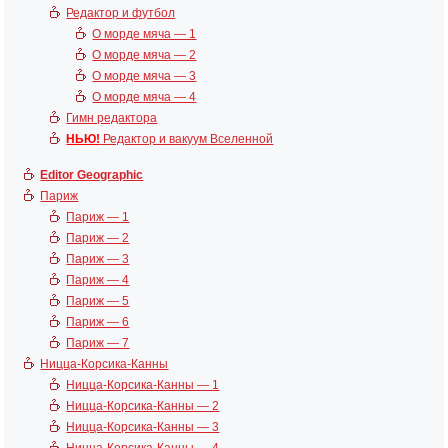
Редактор и футбол
О морде мяча — 1
О морде мяча — 2
О морде мяча — 3
О морде мяча — 4
Гимн редактора
НЬЮ!
Редактор и вакуум Вселенной
Editor Geographic
Париж
Париж — 1
Париж — 2
Париж — 3
Париж — 4
Париж — 5
Париж — 6
Париж — 7
Ницца-Корсика-Канны
Ницца-Корсика-Канны — 1
Ницца-Корсика-Канны — 2
Ницца-Корсика-Канны — 3