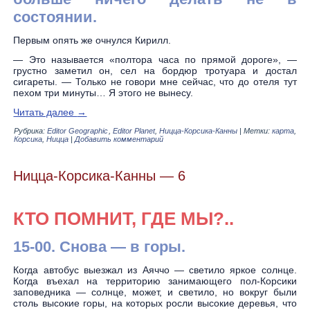
состоянии.
Первым опять же очнулся Кирилл.
— Это называется «полтора часа по прямой дороге», —
грустно заметил он, сел на бордюр тротуара и достал
сигареты. — Только не говори мне сейчас, что до отеля тут
пехом три минуты… Я этого не вынесу.
Читать далее
→
Рубрика:
Editor Geographic
,
Editor Planet
,
Ницца-Корсика-Канны
|
Метки:
карта
,
Корсика
,
Ницца
|
Добавить комментарий
Ницца-Корсика-Канны — 6
КТО ПОМНИТ, ГДЕ МЫ?..
15-00. Снова — в горы.
Когда автобус выезжал из Аяччо — светило яркое солнце.
Когда въехал на территорию занимающего пол-Корсики
заповедника — солнце, может, и светило, но вокруг были
столь высокие горы, на которых росли высокие деревья, что