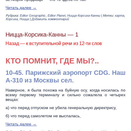
Читать далее
→
Рубрика:
Editor Geographic
,
Editor Planet
,
Ницца-Корсика-Канны
|
Метки:
карта
,
Корсика
,
Ницца
|
Добавить комментарий
Ницца-Корсика-Канны — 1
Назад — к вступительной речи из 12-ти слов
КТО ПОМНИТ, ГДЕ МЫ?..
10-45. Парижский аэропорт С
DG
. Наш
А-310 из Москвы сел.
Наверное, я была похожа на буйную осу, когда носилась по
всему первому терминалу и сильно сожалела о четырех
вещах:
а) что перед отпуском не убила генеральную директрису,
б) что перед самолетом не выспалась,
Читать далее
→