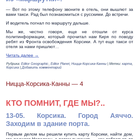
— Вот по этому телефону звоните в отель, они вышлют за
вами такси. Рад был познакомиться с русскими. До встречи.
И водитель погнал по маршруту дальше.
Мы же, честно говоря, еще не отошли от курса
политинформации, который прочитал нам Киря по поводу
ребят из Фронта освобождения Корсики. А тут еще такси от
отеля за нами пришлют…
Читать далее
→
Рубрика:
Editor Geographic
,
Editor Planet
,
Ницца-Корсика-Канны
|
Метки:
карта
,
Корсика
|
Добавить комментарий
Ницца-Корсика-Канны — 4
КТО ПОМНИТ, ГДЕ МЫ?..
13-05. Корсика. Город Аяччо.
Заходим в здание порта.
Первым делом мы решили купить карту Корсики, найти дом,
где родился Наполеон, а потом выяснить — как добраться до