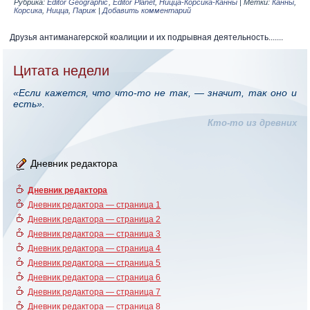
Рубрика:
Editor Geographic
,
Editor Planet
,
Ницца-Корсика-Канны
|
Метки:
Канны
,
Корсика
,
Ницца
,
Париж
|
Добавить комментарий
Друзья антиманагерской коалиции и их подрывная деятельность.......
Цитата недели
«Если кажется, что что-то не так, — значит, так оно и
есть».
Кто-то из древних
Дневник редактора
Дневник редактора
Дневник редактора — страница 1
Дневник редактора — страница 2
Дневник редактора — страница 3
Дневник редактора — страница 4
Дневник редактора — страница 5
Дневник редактора — страница 6
Дневник редактора — страница 7
Дневник редактора — страница 8