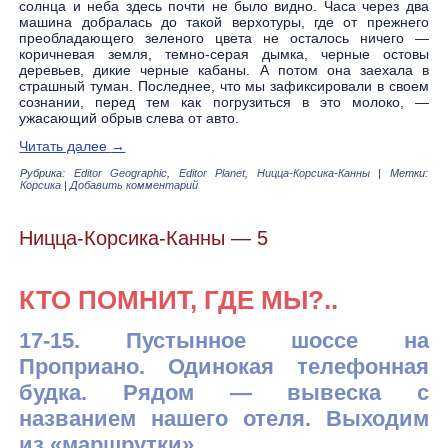
солнца и неба здесь почти не было видно. Часа через два
машина добралась до такой верхотуры, где от прежнего
преобладающего зеленого цвета не осталось ничего —
коричневая земля, темно-серая дымка, черные остовы
деревьев, дикие черные кабаны. А потом она заехала в
страшный туман. Последнее, что мы зафиксировали в своем
сознании, перед тем как погрузиться в это молоко, —
ужасающий обрыв слева от авто.
Читать далее
→
Рубрика:
Editor Geographic
,
Editor Planet
,
Ницца-Корсика-Канны
|
Метки:
Корсика
|
Добавить комментарий
Ницца-Корсика-Канны — 5
КТО ПОМНИТ, ГДЕ МЫ?..
17-15. Пустынное шоссе на
Проприано. Одинокая телефонная
будка. Рядом — вывеска с
названием нашего отеля. Выходим
из «маршрутки».