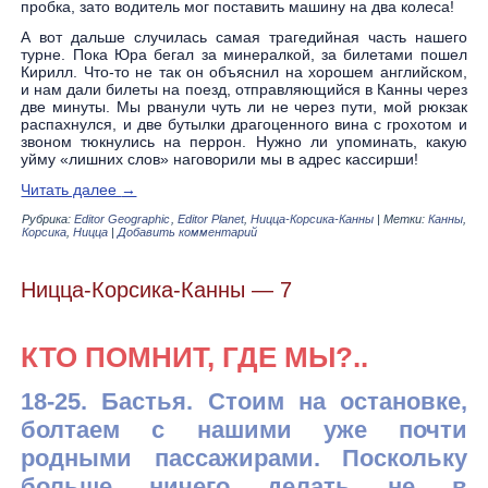
пробка, зато водитель мог поставить машину на два колеса!
А вот дальше случилась самая трагедийная часть нашего
турне. Пока Юра бегал за минералкой, за билетами пошел
Кирилл. Что-то не так он объяснил на хорошем английском,
и нам дали билеты на поезд, отправляющийся в Канны через
две минуты. Мы рванули чуть ли не через пути, мой рюкзак
распахнулся, и две бутылки драгоценного вина с грохотом и
звоном тюкнулись на перрон. Нужно ли упоминать, какую
уйму «лишних слов» наговорили мы в адрес кассирши!
Читать далее
→
Рубрика:
Editor Geographic
,
Editor Planet
,
Ницца-Корсика-Канны
|
Метки:
Канны
,
Корсика
,
Ницца
|
Добавить комментарий
Ницца-Корсика-Канны — 7
КТО ПОМНИТ, ГДЕ МЫ?..
18-25. Бастья. Стоим на остановке,
болтаем с нашими уже почти
родными пассажирами. Поскольку
больше ничего делать не в