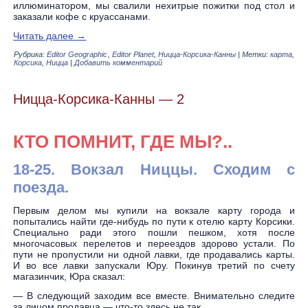
иллюминатором, мы свалили нехитрые пожитки под стол и
заказали кофе с круассанами.
Читать далее
→
Рубрика:
Editor Geographic
,
Editor Planet
,
Ницца-Корсика-Канны
|
Метки:
карта
,
Корсика
,
Ницца
|
Добавить комментарий
Ницца-Корсика-Канны — 2
КТО ПОМНИТ, ГДЕ МЫ?..
18-25. Вокзал Ниццы. Сходим с
поезда.
Первым делом мы купили на вокзале карту города и
попытались найти где-нибудь по пути к отелю карту Корсики.
Специально ради этого пошли пешком, хотя после
многочасовых перелетов и переездов здорово устали. По
пути не пропустили ни одной лавки, где продавались карты.
И во все лавки запускали Юру. Покинув третий по счету
магазинчик, Юра сказал:
— В следующий заходим все вместе. Внимательно следите
за лицом продавца — что-то здесь не так.