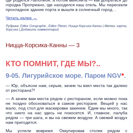
городка Проприано, где находился наш отель. Мы пересекли
прохладное здание порта и вышли в солнечный город…
Читать далее
→
Рубрика:
Editor Geographic
,
Editor Planet
,
Ницца-Корсика-Канны
|
Метки:
карта
,
Корсика
|
Добавить комментарий
Ницца-Корсика-Канны — 3
КТО ПОМНИТ, ГДЕ МЫ?..
9-05. Лигурийское море. Паром
NGV
*
.
— Юр, объясни нам, серым, зачем ты взял места так далеко
от ресторана?!
— А зачем вам места рядом с рестораном, если можно пока
не поздно обосноваться в самом ресторане. Вещей у нас
мало, под стол для маскировки закинем. Едим мы много, так
что никто на нас здесь не покосится. И, главное, палуба
рядом — три шага, и вы на свежем воздухе. А свежий воздух
нам пригодится.
Мы успели вовремя. Оккупировав столик рядом с