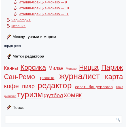
Италия-Франция-Монако — 9
Италия-Франция-Монако — 10
Италия-Франция-Монако — 11
Черногория
Испания
Между тучами и морем
гордо реет...
Метки редактора
Париж
Корсика
Ницца
Канны
Милан
Монако
журналист
карта
Сан-Ремо
граната
редактор
кофе
пиар
совет бандерлогов
твою
туризм
хомяк
футбол
дивизию
Поиск