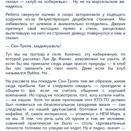
сказал — «клуб на побережье»… Ну не на марсельском же,
надеюсь.
Ребята свернули налево и скоро затормозили у ходящего
ходуном из-за безумствующих децибелов строения. Мы
избавились от шлемов и внимательно огляделись. Джерик
приткнул свой мотоцикл прямо к стене, расцеловал
вылетевшую на него из строения девицу, повернулся к нам и
сказал:
— Сен-Тропе, мадемуазель!
Тут мы на тротуар и сели. Конечно, эту набережную, по
которой рассекал Луи Де Фюнес, невозможно не узнать. И
если бы мы приехали сюда ради красот природы — в клуб
бы нас заманить не смог никто. Даже если бы клуб
назывался Byblos. Но…
На рассвете мы покидали Сен-Тропе тем же образом, каким
сюда прибыли. Как и следовало ожидать — проездили в
общем-то зря, если не считать общения с хорошей
компанией. Но город не посмотрели, того, кого хотели найти,
— не нашли. Хотя по всем прогнозам этот КТО-ТО должен
был появиться на безалкогольном празднике жизни — сие
следовало из нашей двухчасовой болтовни в монакской
кофейне. И, самое интересное, — упомянул о НЕМ Марк, а
не мы. В том, что речь шла об одном и том же человеке,
сомнений практически не было — столь харизматичные
личности толпами по улицам не ходят. Ну и ладно, значит —