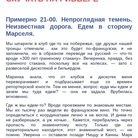
Примерно 21-00. Непроглядная темень.
Неизвестная дорога. Едем в сторону
Марселя.
Мы шпарили в клуб где-то на побережье, где друзья нашей
троицы отмечали… как это будет по-французски, я не
запомнила, но в образном переводе на русский — что-то
вроде «300 лет граненому стакану». Вечеринка, правда, без
граненого стакана, поскольку все на колесах, — зато с
развеселой дискотекой и бильярдом.
Маринка знала, что от клубов и дискотек меня
переворачивает и подбрасывает еще со времен
репортерской юности. Тем не менее, вопрос: куда мы едем и
зачем мы туда едем? — она не задала. Врубилась
мгновенно.
Где ж мы едем-то? Вроде проезжаем по знакомым местам.
Мы их тысячу раз видели во французском кино. Но точно
определиться с координатами лично я не могла. И днем-то
не разберешься, а уж ночью… Кажется, перебрались через
пропасть по знаменитому мосту. Только где он
территориально находится, этот знаменитый мост, — не
помню. Уверена — оставили позади Ниццу и Канны. Марк