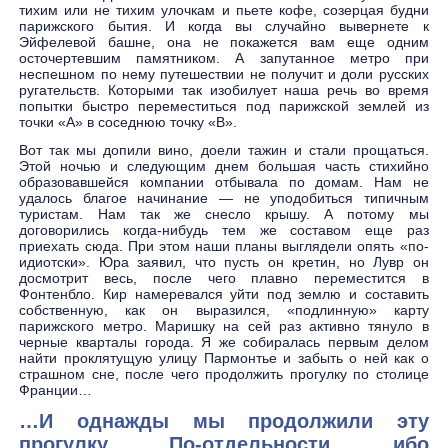
тихим или не тихим улочкам и пьете кофе, созерцая будни
парижского бытия. И когда вы случайно вывернете к
Эйфелевой башне, она не покажется вам еще одним
осточертевшим памятником. А запутанное метро при
неспешном по нему путешествии не получит и доли русских
ругательств. Которыми так изобилует наша речь во время
попытки быстро переместиться под парижской землей из
точки «А» в соседнюю точку «В».
Вот так мы допили вино, доели тажин и стали прощаться.
Этой ночью и следующим днем большая часть стихийно
образовавшейся компании отбывала по домам. Нам не
удалось благое начинание — не уподобиться типичным
туристам. Нам так же снесло крышу. А потому мы
договорились когда-нибудь тем же составом еще раз
приехать сюда. При этом наши планы выглядели опять «по-
идиотски». Юра заявил, что пусть он кретин, но Лувр он
досмотрит весь, после чего плавно переместится в
Фонтенбло. Кир намеревался уйти под землю и составить
собственную, как он выразился, «подлинную» карту
парижского метро. Маришку на сей раз активно тянуло в
черные кварталы города. Я же собиралась первым делом
найти проклятущую улицу Пармонтье и забыть о ней как о
страшном сне, после чего продолжить прогулку по столице
Франции…
…И однажды мы продолжили эту
прогулку. По-отдельности, ибо