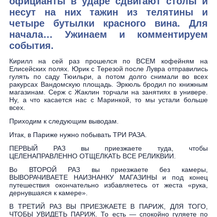
официанты в ударе сдвигают столы и
несут на них тажин из телятины и
четыре бутылки красного вина. Для
начала… Ужинаем и комментируем
события.
Кирилл на сей раз прошелся по ВСЕМ кофейням на
Елисейских полях. Юрик с Терезой после Лувра отправились
гулять по саду Тюильри, а потом долго снимали во всех
ракурсах Вандомскую площадь. Эркюль бродил по книжным
магазинам. Серж с Жаклин торчали на занятиях в универе.
Ну, а что касается нас с Маринкой, то мы устали больше
всех.
Приходим к следующим выводам.
Итак, в Париже нужно побывать ТРИ РАЗА.
ПЕРВЫЙ РАЗ вы приезжаете туда, чтобы
ЦЕЛЕНАПРАВЛЕННО ОТЩЕЛКАТЬ ВСЕ РЕЛИКВИИ.
Во ВТОРОЙ РАЗ вы приезжаете без камеры,
ВЫВОРАЧИВАЕТЕ НАИЗНАНКУ МАГАЗИНЫ и под конец
путешествия окончательно избавляетесь от жеста «рука,
дернувшаяся к камере».
В ТРЕТИЙ РАЗ ВЫ ПРИЕЗЖАЕТЕ В ПАРИЖ, ДЛЯ ТОГО,
ЧТОБЫ УВИДЕТЬ ПАРИЖ. То есть — спокойно гуляете по