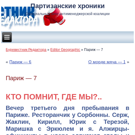
Партизанские хроники
Официальный блог антименеджерской коалиции
Буревестник Редактора
»
Editor Geographic
»
Париж — 7
«
Париж — 6
О морде мяча — 1
»
Париж — 7
КТО ПОМНИТ, ГДЕ МЫ?..
Вечер третьего дня пребывания в
Париже. Ресторанчик у Сорбонны. Серж,
Жаклин, Кирилл, Юрик с Терезой,
Маришка с Эркюлем и я. Алжирцы-